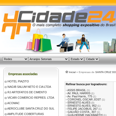
Inicial
» Empresas de
SANTA CRUZ DO
HOTEL PIAZITO
Refinar busca por logradouro:
NAGIB SALUM NETO E CIA LTDA
-
ASSIS BRASIL
(1)
RJ ARTEFATOS DE CIMENTO
-
AV. PAUL HARRIS
(1)
-
Av. Paul Harris, 775
(1)
VICARI COMERCIO REPRES. LTDA
-
CORONEL OSCAR JOST
(1)
-
ERNESTO ALVES
(3)
ACOMAC
-
ERNESTO ALVES, 952
(1)
AEROCLUBE SANTA CRUZ DO SUL
-
FELIPE JACOBUS, 267
(1)
-
GALVÃO COSTA , 307
(1)
AMPLITUDE COBERTURAS
-
GUILHERME HACKBARTH
(1)