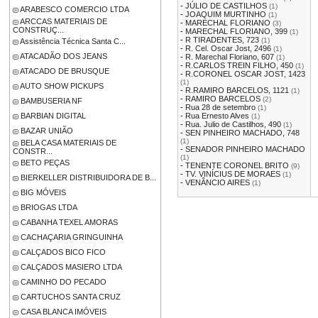
-
JÚLIO DE CASTILHOS
(1)
ARABESCO COMERCIO LTDA
-
JOAQUIM MURTINHO
(1)
ARCCAS MATERIAIS DE
-
MARECHAL FLORIANO
(3)
CONSTRUÇ...
-
MARECHAL FLORIANO, 399
(1)
-
R TIRADENTES, 723
(1)
Assistência Técnica Santa C...
-
R. Cel. Oscar Jost, 2496
(1)
ATACADÃO DOS JEANS
-
R. Marechal Floriano, 607
(1)
-
R.CARLOS TREIN FILHO, 450
(1)
ATACADO DE BRUSQUE
-
R.CORONEL OSCAR JOST, 1423
(1)
AUTO SHOW PICKUPS
-
R.RAMIRO BARCELOS, 1121
(1)
-
RAMIRO BARCELOS
(2)
BAMBUSERIA NF
-
Rua 28 de setembro
(1)
BARBIAN DIGITAL
-
Rua Ernesto Alves
(1)
-
Rua. Julio de Castilhos, 490
(1)
BAZAR UNIÃO
-
SEN PINHEIRO MACHADO, 748
(1)
BELA CASA MATERIAIS DE
-
SENADOR PINHEIRO MACHADO
CONSTR...
(1)
BETO PEÇAS
-
TENENTE CORONEL BRITO
(9)
-
TV. VINÍCIUS DE MORAES
(1)
BIERKELLER DISTRIBUIDORA DE B...
-
VENÂNCIO AIRES
(1)
BIG MÓVEIS
BRIOGAS LTDA
CABANHA TEXEL AMORAS
CACHAÇARIA GRINGUINHA
CALÇADOS BICO FICO
CALÇADOS MASIERO LTDA
CAMINHO DO PECADO
CARTUCHOS SANTA CRUZ
CASA BLANCA IMÓVEIS