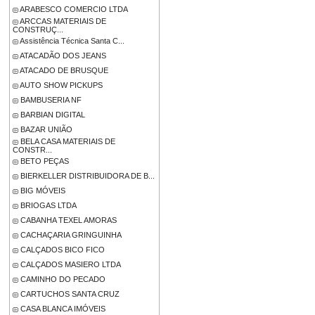
ARABESCO COMERCIO LTDA
ARCCAS MATERIAIS DE
CONSTRUÇ...
Assistência Técnica Santa C...
ATACADÃO DOS JEANS
ATACADO DE BRUSQUE
AUTO SHOW PICKUPS
BAMBUSERIA NF
BARBIAN DIGITAL
BAZAR UNIÃO
BELA CASA MATERIAIS DE
CONSTR...
BETO PEÇAS
BIERKELLER DISTRIBUIDORA DE B...
BIG MÓVEIS
BRIOGAS LTDA
CABANHA TEXEL AMORAS
CACHAÇARIA GRINGUINHA
CALÇADOS BICO FICO
CALÇADOS MASIERO LTDA
CAMINHO DO PECADO
CARTUCHOS SANTA CRUZ
CASA BLANCA IMÓVEIS