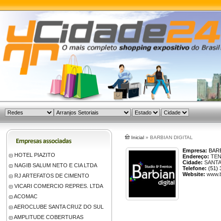
Inicial
» BARBIAN DIGITAL
Empresa:
BARB
HOTEL PIAZITO
Endereço:
TEN
Cidade:
SANTA
NAGIB SALUM NETO E CIA LTDA
Telefone:
(51) 
Website:
www.b
RJ ARTEFATOS DE CIMENTO
VICARI COMERCIO REPRES. LTDA
ACOMAC
AEROCLUBE SANTA CRUZ DO SUL
AMPLITUDE COBERTURAS