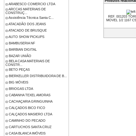
Produtos relaciona
ARABESCO COMERCIO LTDA
ARCCAS MATERIAIS DE
CONSTRUÇ...
REF. 001203 TOR
Assistência Técnica Santa C...
MOVEL 1/2 1167 C
ATACADÃO DOS JEANS
ATACADO DE BRUSQUE
AUTO SHOW PICKUPS
BAMBUSERIA NF
BARBIAN DIGITAL
BAZAR UNIÃO
BELA CASA MATERIAIS DE
CONSTR...
BETO PEÇAS
BIERKELLER DISTRIBUIDORA DE B...
BIG MÓVEIS
BRIOGAS LTDA
CABANHA TEXEL AMORAS
CACHAÇARIA GRINGUINHA
CALÇADOS BICO FICO
CALÇADOS MASIERO LTDA
CAMINHO DO PECADO
CARTUCHOS SANTA CRUZ
CASA BLANCA IMÓVEIS