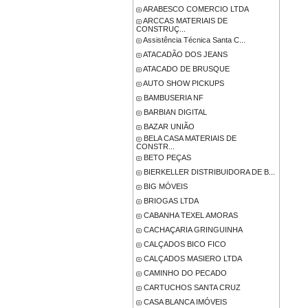
ARABESCO COMERCIO LTDA
ARCCAS MATERIAIS DE
CONSTRUÇ...
Assistência Técnica Santa C...
ATACADÃO DOS JEANS
ATACADO DE BRUSQUE
AUTO SHOW PICKUPS
BAMBUSERIA NF
BARBIAN DIGITAL
BAZAR UNIÃO
BELA CASA MATERIAIS DE
CONSTR...
BETO PEÇAS
BIERKELLER DISTRIBUIDORA DE B...
BIG MÓVEIS
BRIOGAS LTDA
CABANHA TEXEL AMORAS
CACHAÇARIA GRINGUINHA
CALÇADOS BICO FICO
CALÇADOS MASIERO LTDA
CAMINHO DO PECADO
CARTUCHOS SANTA CRUZ
CASA BLANCA IMÓVEIS