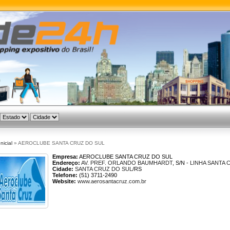
Inicial
» AEROCLUBE SANTA CRUZ DO SUL
Empresa:
AEROCLUBE SANTA CRUZ DO SUL
Endereço:
AV. PREF. ORLANDO BAUMHARDT
, S/N -
LINHA SANTA 
Cidade:
SANTA CRUZ DO SUL
/RS
Telefone:
(51) 3711-2490
Website:
www.aerosantacruz.com.br