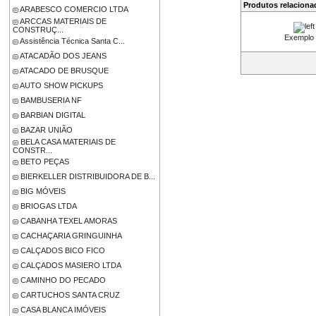
Produtos relaciona
ARABESCO COMERCIO LTDA
ARCCAS MATERIAIS DE
CONSTRUÇ...
Exemplo
Assistência Técnica Santa C...
ATACADÃO DOS JEANS
ATACADO DE BRUSQUE
AUTO SHOW PICKUPS
BAMBUSERIA NF
BARBIAN DIGITAL
BAZAR UNIÃO
BELA CASA MATERIAIS DE
CONSTR...
BETO PEÇAS
BIERKELLER DISTRIBUIDORA DE B...
BIG MÓVEIS
BRIOGAS LTDA
CABANHA TEXEL AMORAS
CACHAÇARIA GRINGUINHA
CALÇADOS BICO FICO
CALÇADOS MASIERO LTDA
CAMINHO DO PECADO
CARTUCHOS SANTA CRUZ
CASA BLANCA IMÓVEIS