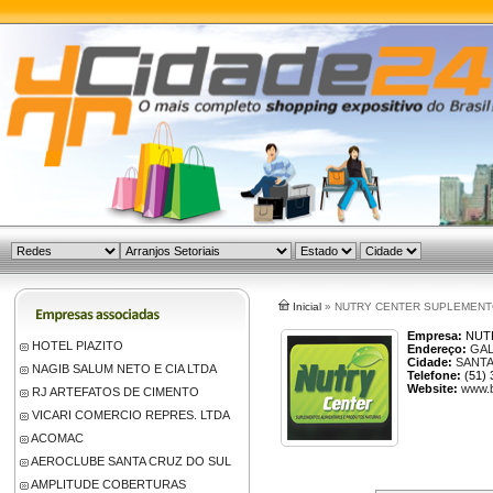
Inicial
» NUTRY CENTER SUPLEMENT
Empresa:
NUTR
HOTEL PIAZITO
Endereço:
GAL
Cidade:
SANTA
NAGIB SALUM NETO E CIA LTDA
Telefone:
(51) 
Website:
www.b
RJ ARTEFATOS DE CIMENTO
VICARI COMERCIO REPRES. LTDA
ACOMAC
AEROCLUBE SANTA CRUZ DO SUL
AMPLITUDE COBERTURAS