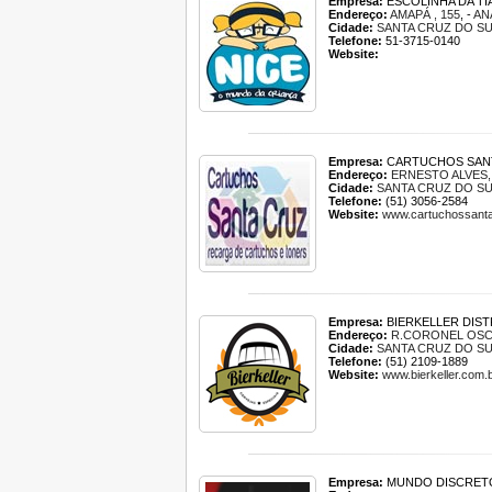
Empresa:
ESCOLINHA DA TI
Endereço:
AMAPÁ , 155
, -
AN
Cidade:
SANTA CRUZ DO S
Telefone:
51-3715-0140
Website:
Empresa:
CARTUCHOS SAN
Endereço:
ERNESTO ALVES,
Cidade:
SANTA CRUZ DO S
Telefone:
(51) 3056-2584
Website:
www.cartuchossanta
Empresa:
BIERKELLER DIST
Endereço:
R.CORONEL OSCA
Cidade:
SANTA CRUZ DO S
Telefone:
(51) 2109-1889
Website:
www.bierkeller.com.
Empresa:
MUNDO DISCRET