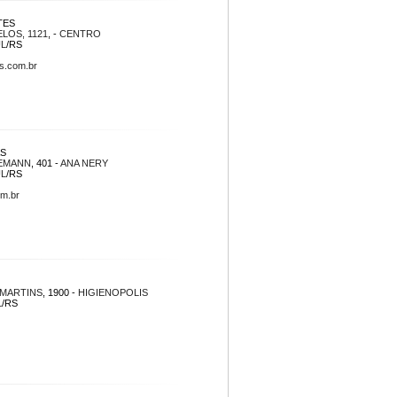
TES
LOS, 1121
, -
CENTRO
UL
/RS
s.com.br
S
IEMANN
, 401 -
ANA NERY
UL
/RS
om.br
 MARTINS
, 1900 -
HIGIENOPOLIS
L
/RS