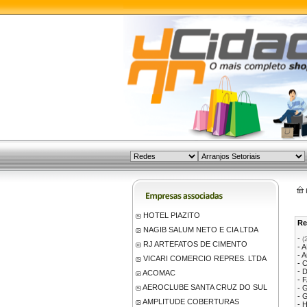
HOTEL PIAZITO
Re
NAGIB SALUM NETO E CIA LTDA
-
(
RJ ARTEFATOS DE CIMENTO
-
A
-
A
VICARI COMERCIO REPRES. LTDA
-
-
D
ACOMAC
-
F
AEROCLUBE SANTA CRUZ DO SUL
-
G
-
G
AMPLITUDE COBERTURAS
-
H