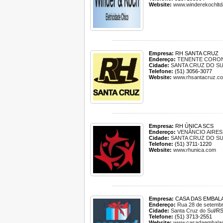
Website:
www.winderekochltd
Empresa:
RH SANTA CRUZ
Endereço:
TENENTE CORON
Cidade:
SANTA CRUZ DO S
Telefone:
(51) 3056-3077
Website:
www.rhsantacruz.co
Empresa:
RH ÚNICA SCS
Endereço:
VENÂNCIO AIRES
Cidade:
SANTA CRUZ DO S
Telefone:
(51) 3711-1220
Website:
www.rhunica.com
Empresa:
CASA DAS EMBAL
Endereço:
Rua 28 de setemb
Cidade:
Santa Cruz do Sul
/R
Telefone:
(51) 3713-2551
Website:
www.casadaembala