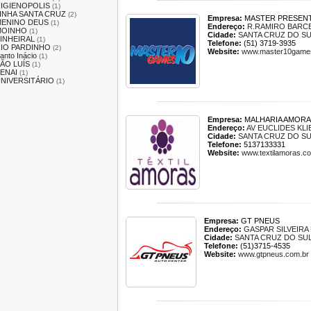
IGIENOPOLIS
(1)
INHA SANTA CRUZ
(2)
Empresa:
MASTER PRESEN
ENINO DEUS
(1)
Endereço:
R.RAMIRO BARCE
MOINHO
(1)
Cidade:
SANTA CRUZ DO S
INHEIRAL
(1)
Telefone:
(51) 3719-3935
IO PARDINHO
(2)
Website:
www.master10game
anto Inácio
(1)
ÃO LUÍS
(1)
ENAI
(1)
NIVERSITÁRIO
(1)
Empresa:
MALHARIA AMORA
Endereço:
AV EUCLIDES KL
Cidade:
SANTA CRUZ DO S
Telefone:
5137133331
Website:
www.textilamoras.c
Empresa:
GT PNEUS
Endereço:
GASPAR SILVEIRA
Cidade:
SANTA CRUZ DO SU
Telefone:
(51)3715-4535
Website:
www.gtpneus.com.br