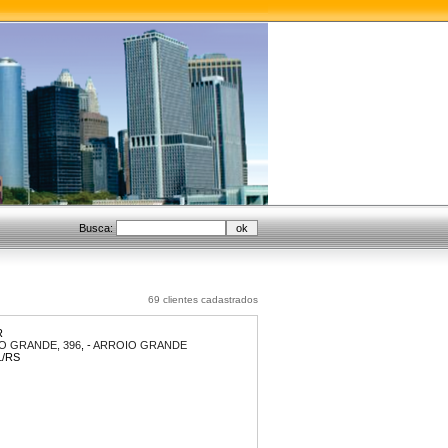
Busca:
69 clientes cadastrados
R
O GRANDE, 396
, -
ARROIO GRANDE
L
/RS