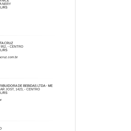
A NICE
A NERY
UL
/RS
TA CRUZ
 952
, -
CENTRO
UL
/RS
cruz.com.br
RIBUIDORA DE BEBIDAS LTDA - ME
R JOST, 1423
, -
CENTRO
UL
/RS
br
O