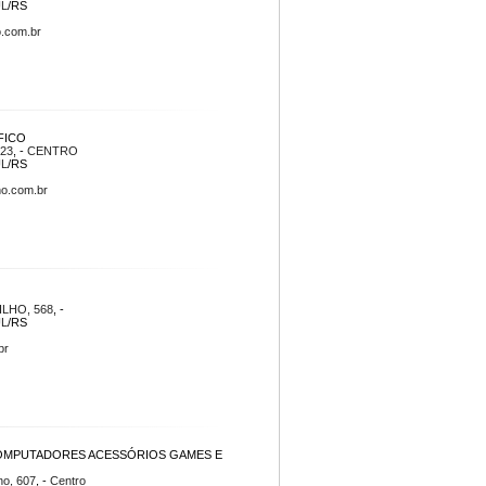
UL
/RS
.com.br
FICO
23
, -
CENTRO
UL
/RS
no.com.br
LHO, 568
, -
UL
/RS
br
OMPUTADORES ACESSÓRIOS GAMES E
no, 607
, -
Centro