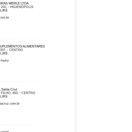
IRAS WERLE LTDA
 202
, -
HIGIENÓPOLIS
UL
/RS
com.br
UPLEMENTOS ALIMENTARES
307
, -
CENTRO
UL
/RS
/nutry
a Santa Cruz
FILHO, 450
, -
CENTRO
UL
/RS
tacruz.com.br