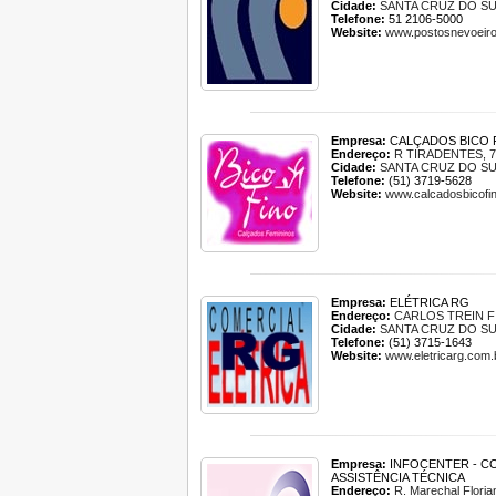
Cidade:
SANTA CRUZ DO S
Telefone:
51 2106-5000
Website:
www.postosnevoeiro
Empresa:
CALÇADOS BICO 
Endereço:
R TIRADENTES, 7
Cidade:
SANTA CRUZ DO S
Telefone:
(51) 3719-5628
Website:
www.calcadosbicofi
Empresa:
ELÉTRICA RG
Endereço:
CARLOS TREIN FI
Cidade:
SANTA CRUZ DO S
Telefone:
(51) 3715-1643
Website:
www.eletricarg.com.
Empresa:
INFOCENTER - C
ASSISTÊNCIA TÉCNICA
Endereço:
R. Marechal Floria