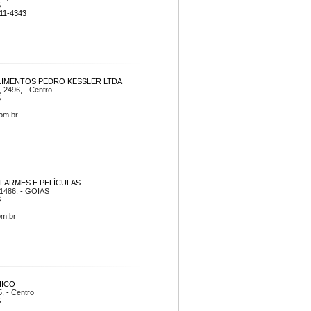
S
711-4343
LIMENTOS PEDRO KESSLER LTDA
, 2496
, -
Centro
S
om.br
LARMES E PELÍCULAS
 1486
, -
GOIAS
S
om.br
HICO
5
, -
Centro
S