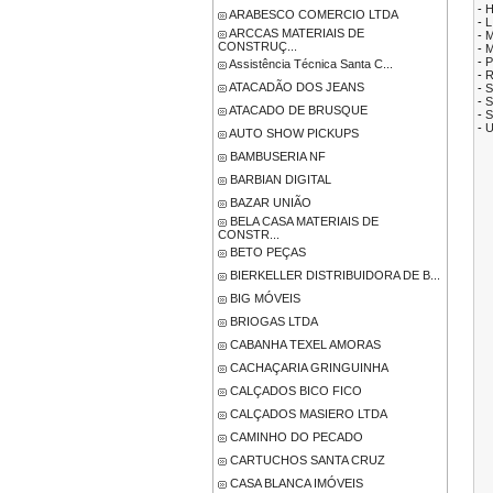
-
H
ARABESCO COMERCIO LTDA
-
L
ARCCAS MATERIAIS DE
-
M
CONSTRUÇ...
-
-
P
Assistência Técnica Santa C...
-
R
ATACADÃO DOS JEANS
-
S
-
S
ATACADO DE BRUSQUE
-
S
-
U
AUTO SHOW PICKUPS
BAMBUSERIA NF
BARBIAN DIGITAL
BAZAR UNIÃO
BELA CASA MATERIAIS DE
CONSTR...
BETO PEÇAS
BIERKELLER DISTRIBUIDORA DE B...
BIG MÓVEIS
BRIOGAS LTDA
CABANHA TEXEL AMORAS
CACHAÇARIA GRINGUINHA
CALÇADOS BICO FICO
CALÇADOS MASIERO LTDA
CAMINHO DO PECADO
CARTUCHOS SANTA CRUZ
CASA BLANCA IMÓVEIS