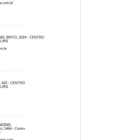
a.com.br
EL BRITO
, 1024 -
CENTRO
UL
/RS
m.br
, 422 -
CENTRO
UL
/RS
AGENS
ro
, 1464 -
Centro
S
gem.com