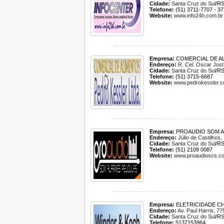
Cidade:
Santa Cruz do Sul
/R
Telefone:
(51) 3711-7707 - 3
Website:
www.info24h.com.br
Empresa:
COMERCIAL DE A
Endereço:
R. Cel. Oscar Jost
Cidade:
Santa Cruz do Sul
/R
Telefone:
(51) 3715-6687
Website:
www.pedrokessler.c
Empresa:
PROAUDIO SOM A
Endereço:
Júlio de Castilhos,
Cidade:
Santa Cruz do Sul
/R
Telefone:
(51) 2109 0087
Website:
www.proaudioscs.c
Empresa:
ELETRICIDADE C
Endereço:
Av. Paul Harris, 77
Cidade:
Santa Cruz do Sul
/R
Telefone:
5137153964