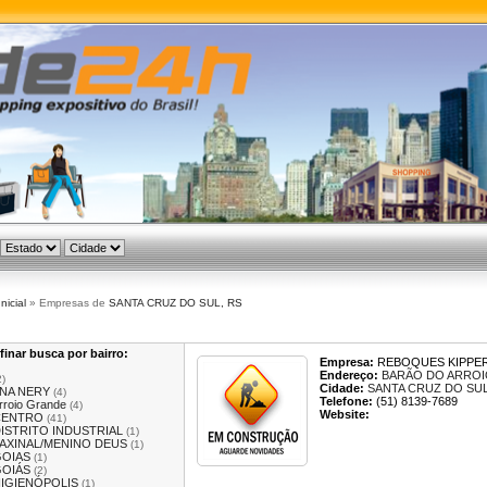
Inicial
» Empresas de
SANTA CRUZ DO SUL, RS
finar busca por bairro:
Empresa:
REBOQUES KIPPE
Endereço:
BARÃO DO ARROI
2)
Cidade:
SANTA CRUZ DO SU
NA NERY
(4)
Telefone:
(51) 8139-7689
rroio Grande
(4)
Website:
CENTRO
(41)
ISTRITO INDUSTRIAL
(1)
AXINAL/MENINO DEUS
(1)
OIAS
(1)
OIÁS
(2)
IGIENÓPOLIS
(1)