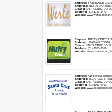
Empresa:
FÁBRICA DE CADE
Endereço:
RIO DE JANEIRO,
Cidade:
SANTA CRUZ DO S
Telefone:
(51) 3713-1473
Website:
www.werlecadeiras.
Empresa:
NUTRY CENTER S
Endereço:
GALVÃO COSTA , 
Cidade:
SANTA CRUZ DO S
Telefone:
(51) 3053-0010
Website:
www.business.org.br
Empresa:
Assistência Técnic
Endereço:
R.CARLOS TREIN 
Cidade:
SANTA CRUZ DO S
Telefone:
(51) 3053-0403
Website:
www.assistenciasan