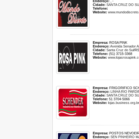
Endereço:
, -
Cidade:
SANTA CRUZ DO S
Telefone:
Website:
www.mundodiscreto
Empresa:
ROSA PINK
Endereço:
Avenida Senador Al
Cidade:
Santa Cruz do Sul
/R
Telefone:
(51) 3715-3368
Website:
www.lojasrosapink.
Empresa:
FRIGORIFICO SC
Endereço:
LINHA RIO PARD
Cidade:
SANTA CRUZ DO S
Telefone:
51 3704-5066
Website:
lojas.business.org.b
Empresa:
POSTOS NEVOEI
Endereço:
SEN PINHEIRO M