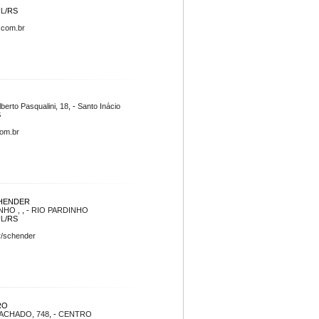
UL
/RS
.com.br
berto Pasqualini, 18
, -
Santo Inácio
S
com.br
HENDER
INHO ,
, -
RIO PARDINHO
UL
/RS
r/schender
RO
ACHADO, 748
, -
CENTRO